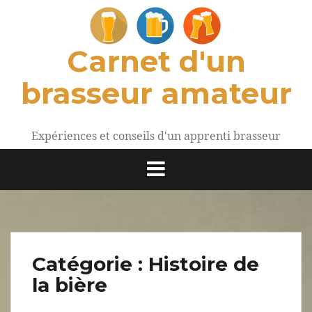
Aller
au
contenu
Carnet d'un
brasseur amateur
Expériences et conseils d'un apprenti brasseur
Catégorie :
Histoire de
la bière