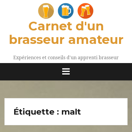
Aller
au
contenu
Carnet d'un
brasseur amateur
Expériences et conseils d'un apprenti brasseur
Étiquette :
malt